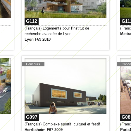
G112
G11
(Français) Logements pour l'institut de
(Franç
recherche avancée de Lyon
Mettr
Lyon F69 2010
Concours
Conco
G097
G08
(Français) Complexe sportif, culturel et festif
(Franç
Herrlisheim F67 2009
Paris