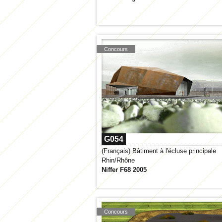
Concours
G054
(Français) Bâtiment à l'écluse principale
Rhin/Rhône
Niffer F68 2005
Concours