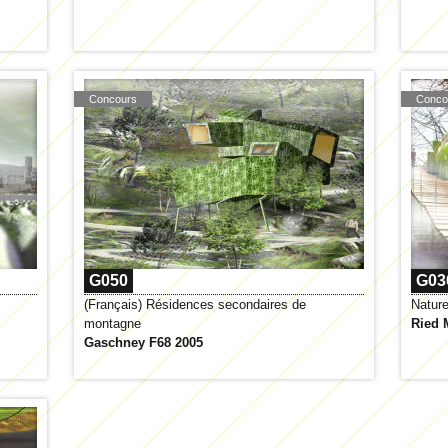
Concours
Conco
G050
G03
(Français) Résidences secondaires de
Natur
montagne
Ried 
Gaschney F68 2005