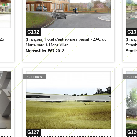
G132
G13
F25
(Français) Hôtel d'entreprises passif - ZAC du
(Franç
Martelberg à Monswiller
Stras
Monswiller F67 2012
Stras
Concours
Conco
G127
G12