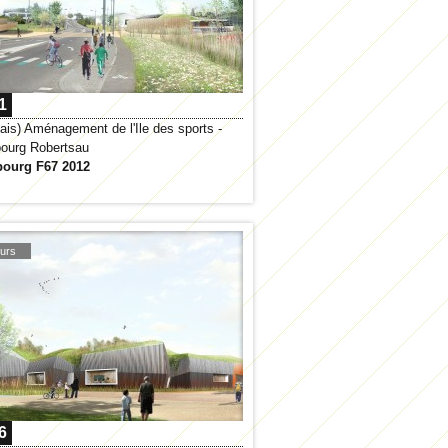
1
ais) Aménagement de l'Ile des sports -
bourg Robertsau
bourg F67 2012
urs
6