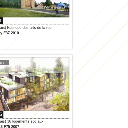
1
ais) Fabrique des arts de la rue
ay F37 2010
urs
5
ais) 36 logements sociaux
13 F75 2007