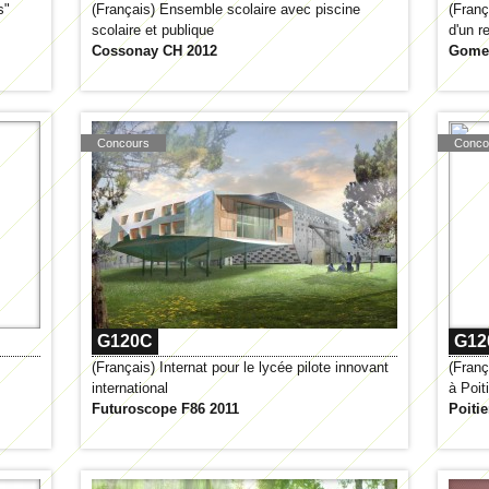
s"
(Français) Ensemble scolaire avec piscine
(Franç
scolaire et publique
d'un r
Cossonay CH 2012
Gomet
Concours
Conco
G120C
G12
(Français) Internat pour le lycée pilote innovant
(Franç
international
à Poit
Futuroscope F86 2011
Poiti