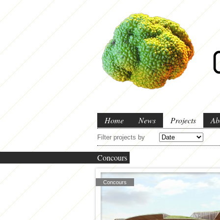
Home
News
Projects
Ab
Filter projects by
Concours
Concours