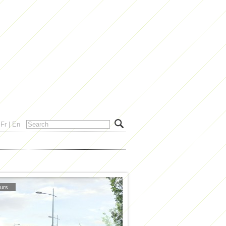
Fr
|
En
urs