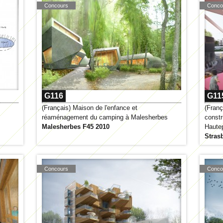
Concours
Conco
G116
G11
(Français) Maison de l'enfance et
(Franç
réaménagement du camping à Malesherbes
constr
Malesherbes F45 2010
Hautep
Stras
Concours
Conco