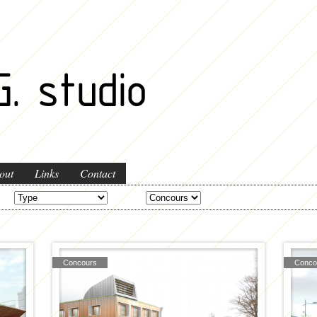
out
Links
Contact
Concours
Conco