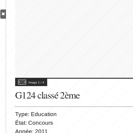
Image
1
/
4
G124 classé 2ème
Type:
Education
État:
Concours
Année:
2011