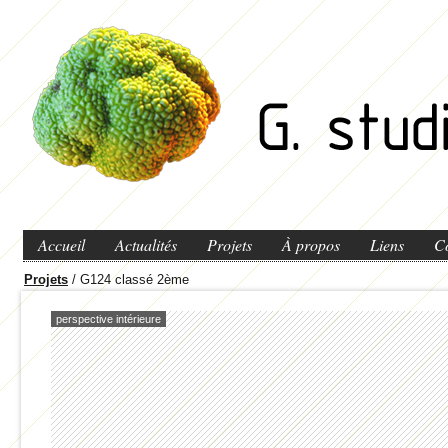
Accueil
Actualités
Projets
À propos
Liens
C
Projets
/ G124 classé 2ème
perspective intérieure