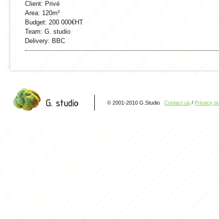
Client:
Privé
Area:
120m²
Budget:
200 000€HT
Team:
G. studio
Delivery:
BBC
© 2001-2010 G.Studio
Contact us
/
Privacy po