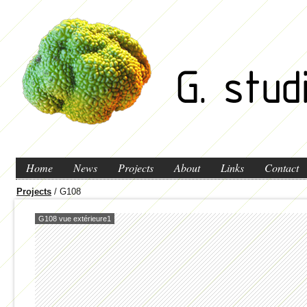
Home
News
Projects
About
Links
Contact
Projects
/ G108
G108 vue extérieure1