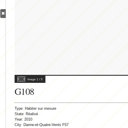
Image
1
/
5
G108
Type:
Habiter sur mesure
State:
Réalisé
Year:
2010
City:
Danne-et-Quatre-Vents F57