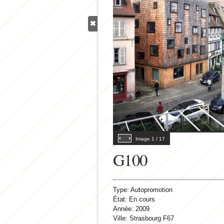
Image
1
/
17
G100
Type:
Autopromotion
État:
En cours
Année:
2009
Ville:
Strasbourg F67