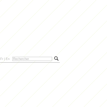
Fr
|
En
ic