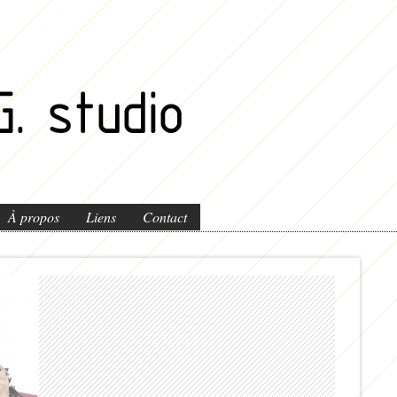
À propos
Liens
Contact
IMG_3574+m