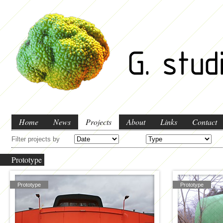
Home
News
Projects
About
Links
Contact
Filter projects by
Prototype
Prototype
Prototype